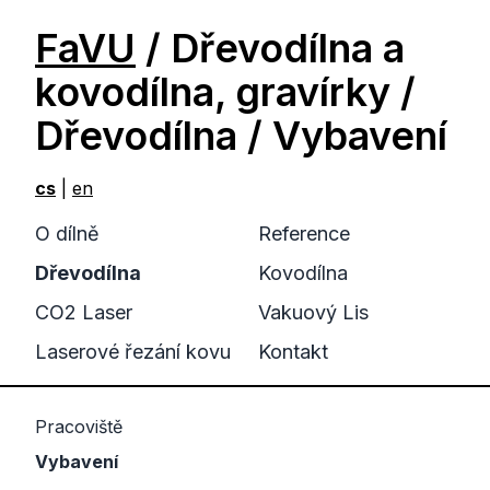
FaVU
/ Dřevodílna a
kovodílna, gravírky /
Dřevodílna / Vybavení
cs
|
en
O dílně
Reference
Dřevodílna
Kovodílna
CO2 Laser
Vakuový Lis
Laserové řezání kovu
Kontakt
Pracoviště
Vybavení